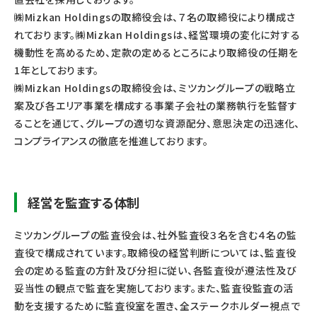
㈱Mizkan Holdingsの取締役会は、７名の取締役により構成さ
れております。㈱Mizkan Holdingsは、経営環境の変化に対する
機動性を高めるため、定款の定めるところにより取締役の任期を
1年としております。
㈱Mizkan Holdingsの取締役会は、ミツカングループの戦略立
案及び各エリア事業を構成する事業子会社の業務執行を監督す
ることを通じて、グループの適切な資源配分、意思決定の迅速化、
コンプライアンスの徹底を推進しております。
経営を監査する体制
ミツカングループの監査役会は、社外監査役３名を含む４名の監
査役で構成されています。取締役の経営判断については、監査役
会の定める監査の方針及び分担に従い、各監査役が遵法性及び
妥当性の観点で監査を実施しております。また、監査役監査の活
動を支援するために監査役室を置き、全ステークホルダー視点で