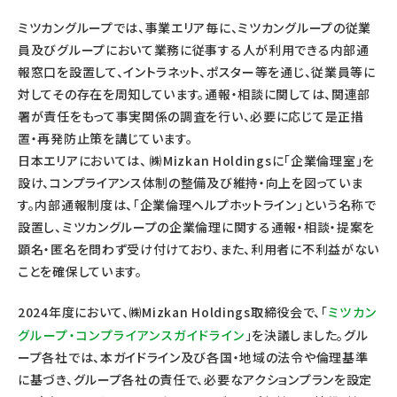
ミツカングループでは、事業エリア毎に、ミツカングループの従業
員及びグループにおいて業務に従事する人が利用できる内部通
報窓口を設置して、イントラネット、ポスター等を通じ、従業員等に
対してその存在を周知しています。通報・相談に関しては、関連部
署が責任をもって事実関係の調査を行い、必要に応じて是正措
置・再発防止策を講じています。
日本エリアにおいては、 ㈱Mizkan Holdingsに「企業倫理室」を
設け、コンプライアンス体制の整備及び維持・向上を図っていま
す。内部通報制度は、「企業倫理ヘルプホットライン」という名称で
設置し、ミツカングループの企業倫理に関する通報・相談・提案を
顕名・匿名を問わず受け付けており、また、利用者に不利益がない
ことを確保しています。
2024年度において、㈱Mizkan Holdings取締役会で、「
ミツカン
グループ・コンプライアンスガイドライン
」を決議しました。グル
ープ各社では、本ガイドライン及び各国・地域の法令や倫理基準
に基づき、グループ各社の責任で、必要なアクションプランを設定