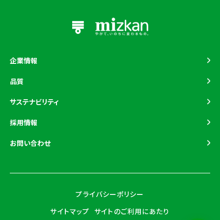
企業情報
トップメッセージ
品質
企業理念
品質マネジメント
サステナビリティ
企業概要
品質保証の取り組み
基本的な考え方と推進体制
採用情報
事業体制
食を通した健康的な生活
お問い合わせ
ミツカングループの歴史
気候変動への対応
-7人の又左衛門
水を大切にする
-ミツカン年表
資源を無駄なく使う
プライバシーポリシー
グループ企業一覧
多様性と人権の尊重
サイトマップ
サイトのご利用にあたり
-日本/アジア