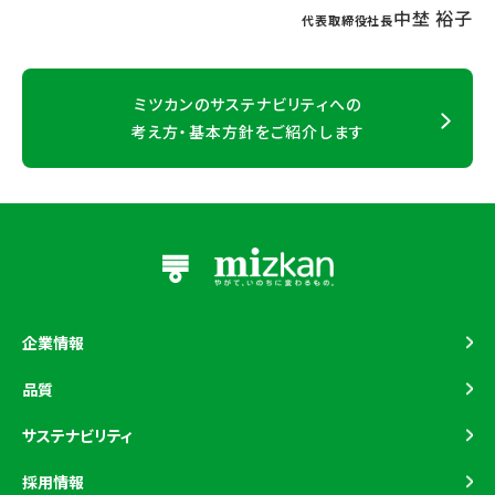
中埜 裕子
代表取締役社長
ミツカンのサステナビリティへの
考え方・基本方針をご紹介します
企業情報
トップメッセージ
品質
企業理念
品質マネジメント
サステナビリティ
企業概要
品質保証の取り組み
基本的な考え方と推進体制
採用情報