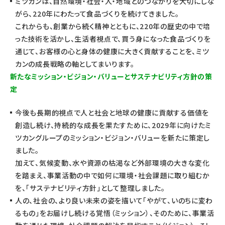
ミツカンは、自然環境・社会・人・地域とのつながりを大切にしな
がら、220年にわたって食品づくりを続けてきました。
これからも、創業から続く精神とともに、220年の歴史の中で培
った技術を活かし、生活者視点で、買う身になった食品づくりを
通じて、お客様の心と身体の健康に大きく貢献することを、ミツ
カンの成長戦略の軸としてまいります。
新たなミッション・ビジョン・バリューとサステナビリティ方針の策
定
今後も長期的視点で人と社会と地球の健康に貢献する価値を
創造し続け、持続的な成長を果たすために、2029年に向けたミ
ツカングループのミッション・ビジョン・バリューを新たに策定し
ました。
加えて、気候変動、水や資源の枯渇など外部環境の大きな変化
を踏まえ、事業活動の中で如何に環境・社会課題に取り組むか
を、「サステナビリティ方針」として整理しました。
人の、社会の、より良い未来の姿を描いて「やがて、いのちに変わ
るもの」をお届けし続ける覚悟（ミッション）、そのために、事業活